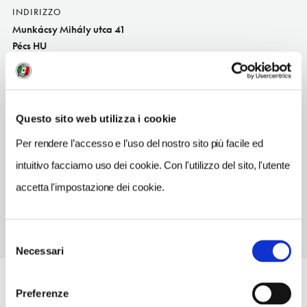
INDIRIZZO
Munkácsy Mihály utca 41
Pécs HU
SITO WEB
abrahamvintage.hu
TELEFONO
Questo sito web utilizza i cookie
204381071
Per rendere l’accesso e l’uso del nostro sito più facile ed
NUMERO CAMERE
intuitivo facciamo uso dei cookie. Con l'utilizzo del sito, l'utente
5
accetta l'impostazione dei cookie.
Selezione
Necessari
del
consenso
Preferenze