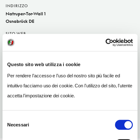
INDIRIZZO
Natruper-Tor-Wall 1
Osnabrück DE
SITO WEB
www.steigenberger.com
INDIRIZZO EMAIL
reservierung@hotelremarque.de
Questo sito web utilizza i cookie
TELEFONO
Per rendere l’accesso e l’uso del nostro sito più facile ed
54160960
intuitivo facciamo uso dei cookie. Con l'utilizzo del sito, l'utente
NUMERO CAMERE
accetta l'impostazione dei cookie.
139
Selezione
Necessari
del
consenso