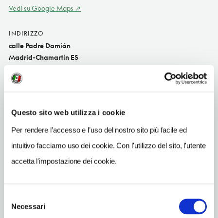
Vedi su Google Maps
INDIRIZZO
calle Padre Damián
Madrid-Chamartín ES
SITO WEB
puerta57.es
TELEFONO
Questo sito web utilizza i cookie
914573361
Per rendere l’accesso e l’uso del nostro sito più facile ed
TIPO DI CUCINA
intuitivo facciamo uso dei cookie. Con l'utilizzo del sito, l'utente
spagnol
accetta l'impostazione dei cookie.
METRO
Santiago Bernabéu (10)
Selezione
Necessari
del