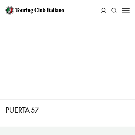
HOME
DESTINAZIONI
MADRID CHAMARTIN
MANGIARE
PUERTA 57
ACCEDI
Cerca
PUERTA 57