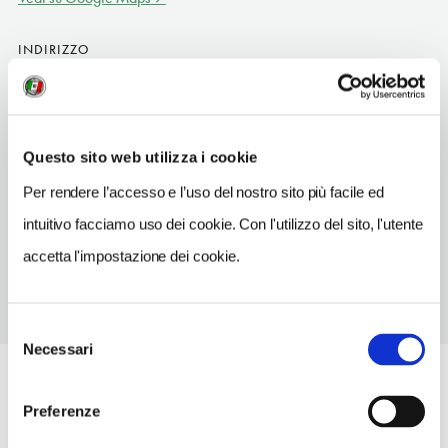
INDIRIZZO
Paseo Puerta del Angel 7
Madrid-Casa de Campo ES
TELEFONO
Questo sito web utilizza i cookie
914649889
Per rendere l’accesso e l’uso del nostro sito più facile ed
METRO
intuitivo facciamo uso dei cookie. Con l'utilizzo del sito, l'utente
Lago (10)
accetta l'impostazione dei cookie.
Selezione
Necessari
del
consenso
Preferenze