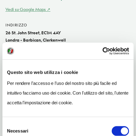
Vedi su Google Maps
INDIRIZZO
26 St. John Street, EC1M 4AY
Londra - Barbican, Clerkenwell
SITO WEB
www.stjohngroup.uk.com
TELEFONO
Questo sito web utilizza i cookie
2072510848
Per rendere l’accesso e l’uso del nostro sito più facile ed
TIPO DI CUCINA
intuitivo facciamo uso dei cookie. Con l'utilizzo del sito, l'utente
inglese
accetta l'impostazione dei cookie.
METRO
Barbican (L3, L5, L7), Farringdon (L3, L5, L7)
Selezione
Necessari
del