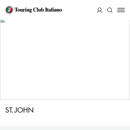
HOME
DESTINAZIONI
LONDRA BARBICAN, CLERKENWELL
MANGIARE
ST. JOHN
ACCEDI
Cerca
ST. JOHN