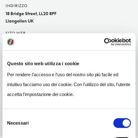
INDIRIZZO
18 Bridge Street, LL20 8PF
Llangollen UK
SITO WEB
www.galesofllangollen.co.uk
INDIRIZZO EMAIL
reception@galesofllangollen.co.uk
Questo sito web utilizza i cookie
TELEFONO
Per rendere l’accesso e l’uso del nostro sito più facile ed
1978860089
intuitivo facciamo uso dei cookie. Con l'utilizzo del sito, l'utente
NUMERO CAMERE
accetta l'impostazione dei cookie.
15
Selezione
Necessari
del
consenso