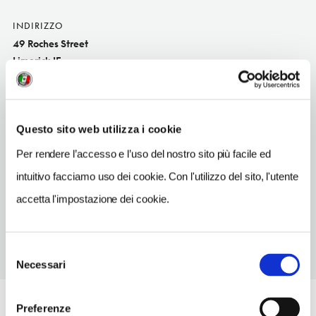
INDIRIZZO
49 Roches Street
Limerick IE
SITO WEB
mortellsseafoodrestaurant.weebly.com
Questo sito web utilizza i cookie
TELEFONO
61415457
Per rendere l’accesso e l’uso del nostro sito più facile ed
intuitivo facciamo uso dei cookie. Con l'utilizzo del sito, l'utente
TIPO DI CUCINA
del territori
accetta l'impostazione dei cookie.
Selezione
Necessari
del
consenso
Preferenze