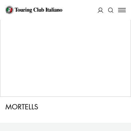
HOME
DESTINAZIONI
LIMERICK
MANGIARE
MORTELLS
ACCEDI
Cerca
MORTELLS