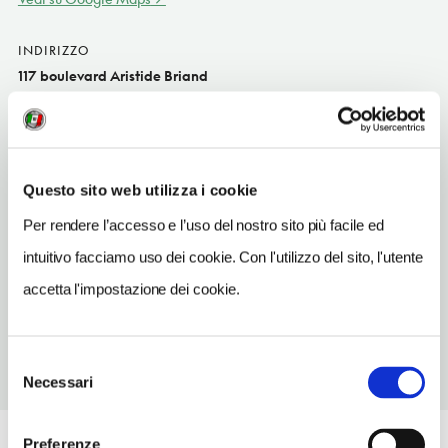
INDIRIZZO
117 boulevard Aristide Briand
La Roche-sur-Yon FR
SITO WEB
www.mercure.com
Questo sito web utilizza i cookie
TELEFONO
Per rendere l’accesso e l’uso del nostro sito più facile ed
0251462800
intuitivo facciamo uso dei cookie. Con l'utilizzo del sito, l'utente
NUMERO CAMERE
accetta l'impostazione dei cookie.
67
Selezione
Necessari
del
consenso
Preferenze