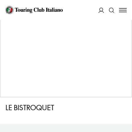
HOME
DESTINAZIONI
L'AIA
MANGIARE
LE BISTROQUET
ACCEDI
Cerca
LE BISTROQUET