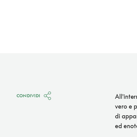
All'inte
CONDIVIDI
vero e p
di appar
ed enote