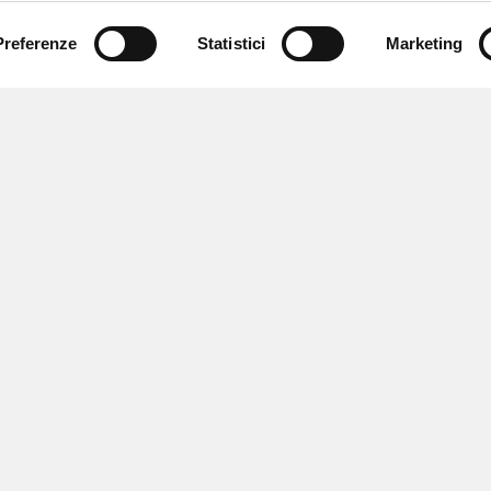
Preferenze
Statistici
Marketing
 ricevere notizie,
e speciali.