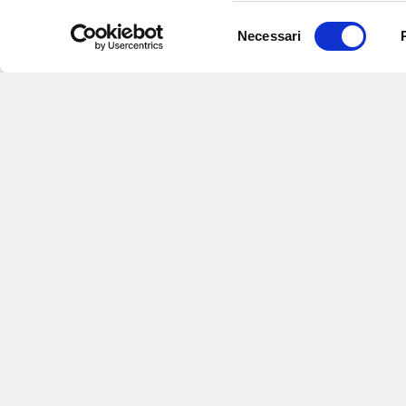
Selezione
Necessari
del
consenso
Iscriviti alle nostre newsletter
per
eventi e aggiornamenti su offert