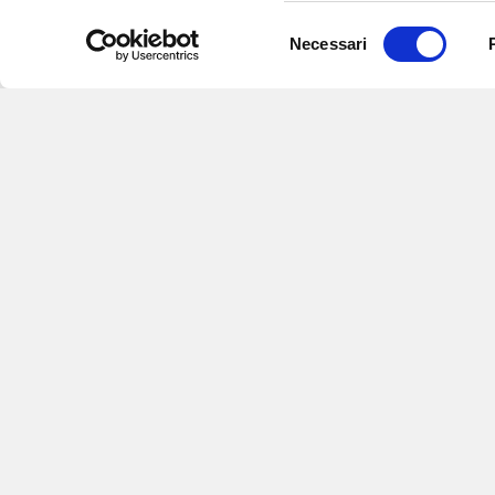
Selezione
Necessari
del
consenso
Iscriviti alle nostre newsletter
per
eventi e aggiornamenti su offert