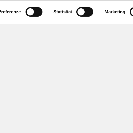
Preferenze
Statistici
Marketing
 ricevere notizie,
e speciali.