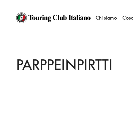
Chi siamo
Cosa
HOME
DESTINAZIONI
ILOMANTSI
MANGIARE
PARPPEINPIRTTI
PARPPEINPIRTTI