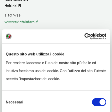
Helsinki FI
SITO WEB
www.ravintolatorni.fi
INDIRIZZO EMAIL
restaurant.torni@sok.fi
TELEFONO
Questo sito web utilizza i cookie
107842060
Per rendere l’accesso e l’uso del nostro sito più facile ed
TIPO DI CUCINA
finlandese, di ricerc
intuitivo facciamo uso dei cookie. Con l'utilizzo del sito, l'utente
accetta l'impostazione dei cookie.
METRO
Kamppi
Selezione
Necessari
del
consenso