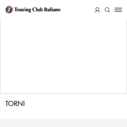
HOME
DESTINAZIONI
HELSINKI
MANGIARE
TORNI
ACCEDI
Cerca
TORNI