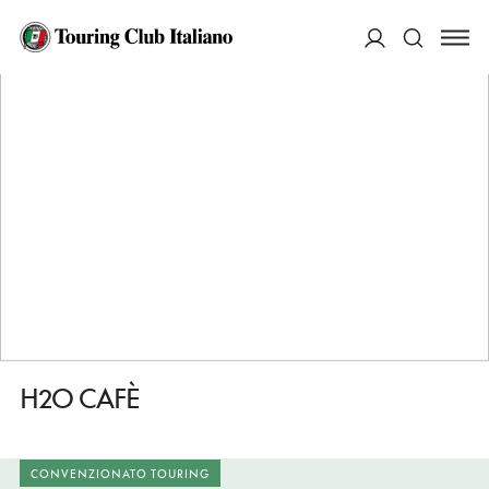
HOME
DESTINAZIONI
GARDONE RIVIERA
FARE
H2O CAFÈ
ACCEDI
Cerca
H2O CAFÈ
CONVENZIONATO TOURING