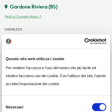
Gardone Riviera
(BS)
Vedi su Google Maps
INDIRIZZO
via Carere 4 - 25083
Gardone Riviera (BS)
Lombardia IT
SITO WEB
Questo sito web utilizza i cookie
www.h2ocafe.it
Per rendere l’accesso e l’uso del nostro sito più facile ed
INDIRIZZO EMAIL
intuitivo facciamo uso dei cookie. Con l'utilizzo del sito, l'utente
info@h2ocafe.it
accetta l'impostazione dei cookie.
TELEFONO
3290215456
Selezione
Necessari
del