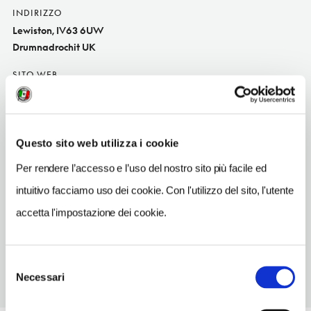
INDIRIZZO
Lewiston, IV63 6UW
Drumnadrochit UK
SITO WEB
staylochness.co.uk
INDIRIZZO EMAIL
info@staylochness.co.uk
Questo sito web utilizza i cookie
TELEFONO
Per rendere l’accesso e l’uso del nostro sito più facile ed
1456450991
intuitivo facciamo uso dei cookie. Con l'utilizzo del sito, l'utente
NUMERO CAMERE
accetta l'impostazione dei cookie.
12
Selezione
Necessari
del
consenso