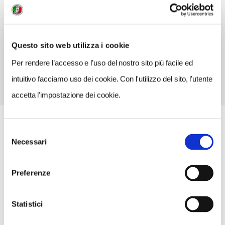
SITO WEB
www.vvvzhz.nl
TELEFONO
Questo sito web utilizza i cookie
9004636888
Per rendere l’accesso e l’uso del nostro sito più facile ed
intuitivo facciamo uso dei cookie. Con l'utilizzo del sito, l'utente
accetta l'impostazione dei cookie.
Selezione
Necessari
del
consenso
Preferenze
Statistici