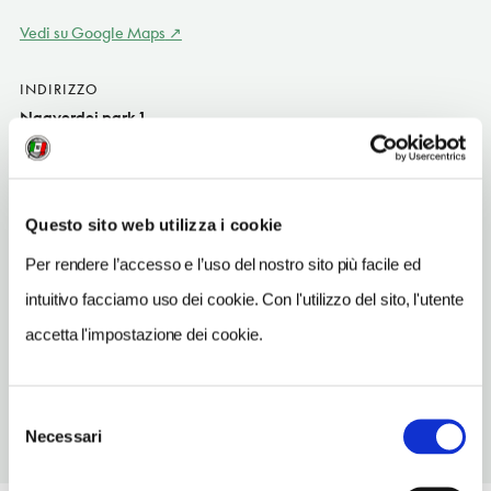
Vedi su Google Maps
INDIRIZZO
Nagyerdei park 1
Debrecen HU
SITO WEB
www.aquaticum.hu
Questo sito web utilizza i cookie
TELEFONO
Per rendere l’accesso e l’uso del nostro sito più facile ed
52514111
intuitivo facciamo uso dei cookie. Con l'utilizzo del sito, l'utente
NUMERO CAMERE
accetta l'impostazione dei cookie.
96
Selezione
Necessari
del
consenso