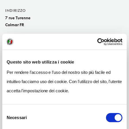
INDIRIZZO
7 rue Turenne
Colmar FR
SITO WEB
www.hotel-le-colombier.fr
INDIRIZZO EMAIL
Questo sito web utilizza i cookie
info@hotel-le-colombier.fr
Per rendere l’accesso e l’uso del nostro sito più facile ed
TELEFONO
389239600
intuitivo facciamo uso dei cookie. Con l'utilizzo del sito, l'utente
accetta l'impostazione dei cookie.
NUMERO CAMERE
28
Selezione
Necessari
del
consenso