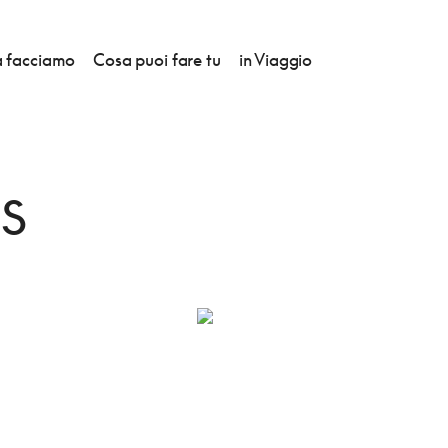
 facciamo
Cosa puoi fare tu
in Viaggio
NCAS
S