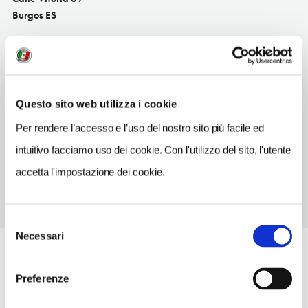
Burgos ES
SITO WEB
www.puertadeburgos.es
TELEFONO
Questo sito web utilizza i cookie
947241000
Per rendere l’accesso e l’uso del nostro sito più facile ed
NUMERO CAMERE
162
intuitivo facciamo uso dei cookie. Con l'utilizzo del sito, l'utente
accetta l'impostazione dei cookie.
Selezione
Necessari
del
consenso
Preferenze