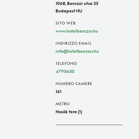
1068, Benczúr utca 35
Budapest HU
SITO WEB
www.hotelbenczur.hu
INDIRIZZO EMAIL
info@hotelbenczur.hu
TELEFONO
4795650
NUMERO CAMERE
161
METRO
Hosök tere (1)