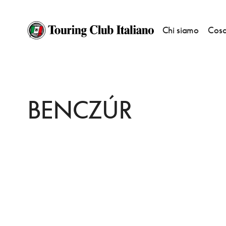
Chi siamo
Cosa
HOME
DESTINAZIONI
BUDAPEST
DORMIRE
BENCZÚR
BENCZÚR