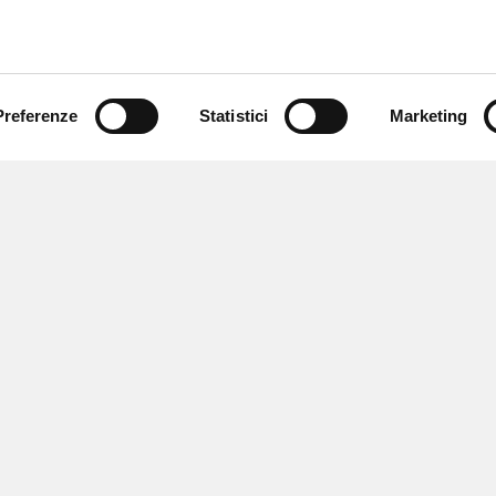
Preferenze
Statistici
Marketing
 ricevere notizie,
e speciali.