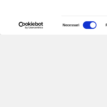
Selezione
Necessari
del
consenso
Iscriviti alle nostre newsletter
per
eventi e aggiornamenti su offert