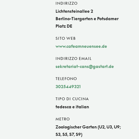
INDIRIZZO
Lichtensteinallee 2
Berlino-Tiergarten e Potsdamer
Platz DE
SITO WEB
www.cafeamneuensee.de
INDIRIZZO EMAIL
sekretariat-cans@gastart.de
TELEFONO
3025449321
TIPO DI CUCINA
tedesca e italian
METRO
Zoologischer Garten (U2, U3, U9;
S3, S5, S7, S9)