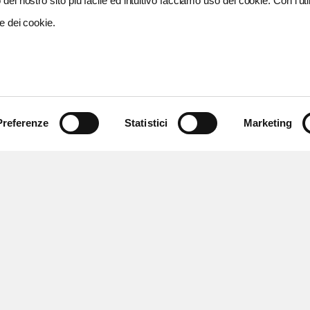
del nostro sito più facile ed intuitivo facciamo uso dei cookie. Con l'util
e dei cookie.
Preferenze
Statistici
Marketing