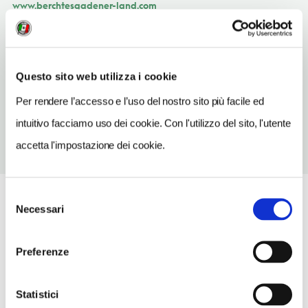
www.berchtesgadener-land.com
INDIRIZZO EMAIL
info@berchtesgadener-land.com
Questo sito web utilizza i cookie
TELEFONO
8652656500
Per rendere l’accesso e l’uso del nostro sito più facile ed
intuitivo facciamo uso dei cookie. Con l'utilizzo del sito, l'utente
accetta l'impostazione dei cookie.
Selezione
Necessari
del
consenso
Preferenze
Statistici