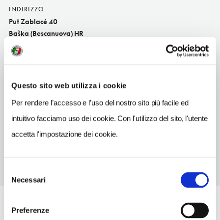
INDIRIZZO
Put Zablacé 40
Baška (Bescanuova) HR
SITO WEB
www.camping-adriatic.com
INDIRIZZO EMAIL
Questo sito web utilizza i cookie
camping@valamar.com
Per rendere l’accesso e l’uso del nostro sito più facile ed
TELEFONO
intuitivo facciamo uso dei cookie. Con l'utilizzo del sito, l'utente
52465010
accetta l'impostazione dei cookie.
Selezione
Necessari
del
consenso
Preferenze