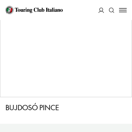
HOME
DESTINAZIONI
BALATONSZEMES
MANGIARE
BUJDOSÓ PINCE
ACCEDI
Cerca
BUJDOSÓ PINCE