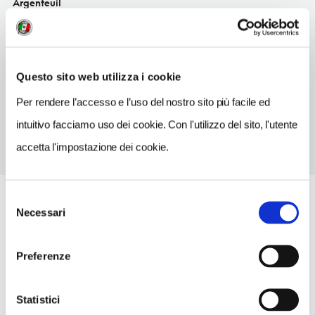
Argenteuil
SITO WEB
www.lafermedargenteuil.com
Questo sito web utilizza i cookie
TELEFONO
0139610062
Per rendere l’accesso e l’uso del nostro sito più facile ed
intuitivo facciamo uso dei cookie. Con l'utilizzo del sito, l'utente
accetta l'impostazione dei cookie.
Selezione
Necessari
del
consenso
Preferenze
Statistici