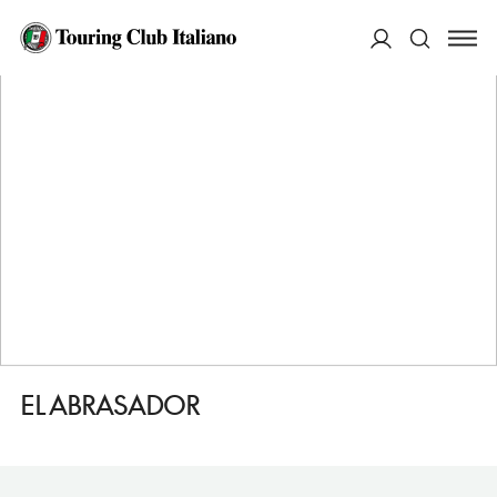
HOME
DESTINAZIONI
ALMAGRO
MANGIARE
EL ABRASADOR
ACCEDI
Cerca
EL ABRASADOR