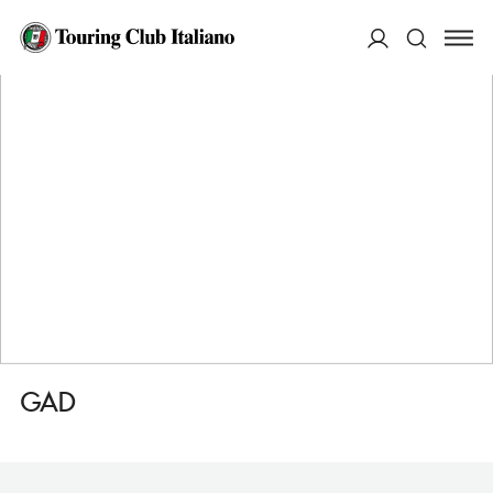
HOME
DESTINAZIONI
ALESSANDRIA
MANGIARE
GAD
ACCEDI
Cerca
GAD