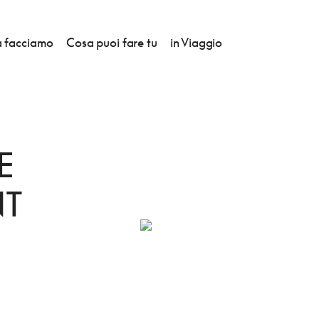
 facciamo
Cosa puoi fare tu
in Viaggio
E
NT